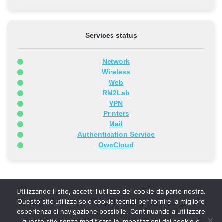
Services status
Network
Wireless
Web
RM2Lab
VPN
Printers
Mail
Authentication Service
OwnCloud
Utilizzando il sito, accetti l'utilizzo dei cookie da parte nostra.
Questo sito utilizza solo cookie tecnici per fornire la migliore
esperienza di navigazione possibile. Continuando a utilizzare
INFN Sezione di Roma Tor Vergata - Via della Ricerca Scientifica
questo sito senza modificare le impostazioni dei cookie o